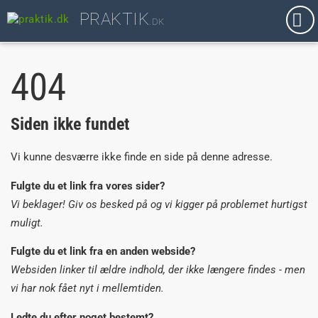
PRAKTIK
.DK
Tog
nav
404
Siden ikke fundet
Vi kunne desværre ikke finde en side på denne adresse.
Fulgte du et link fra vores sider?
Vi beklager! Giv os besked på
og vi kigger på problemet hurtigst
muligt.
Fulgte du et link fra en anden webside?
Websiden linker til ældre indhold, der ikke længere findes - men
vi har nok fået nyt i mellemtiden.
Ledte du efter noget bestemt?