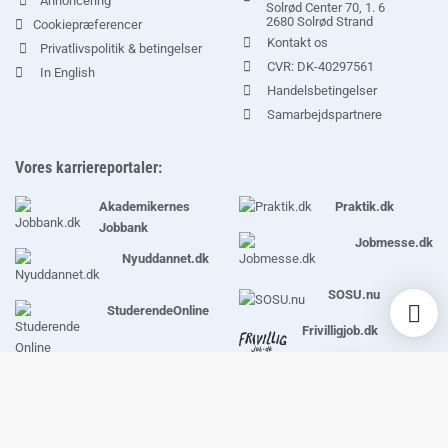
Annoncering
Solrød Center 70, 1. 6
2680 Solrød Strand
Cookiepræferencer
Kontakt os
Privatlivspolitik & betingelser
CVR: DK-40297561
In English
Handelsbetingelser
Samarbejdspartnere
Vores karriereportaler:
Akademikernes
Praktik.dk
Jobbank
Jobmesse.dk
Nyuddannet.dk
SOSU.nu
StuderendeOnline
Frivilligjob.dk
KarriereVejviser