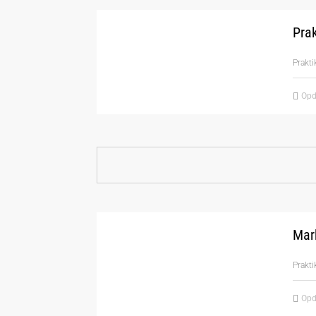
Prak
Prakt
Opd
Mark
Prakt
Opd