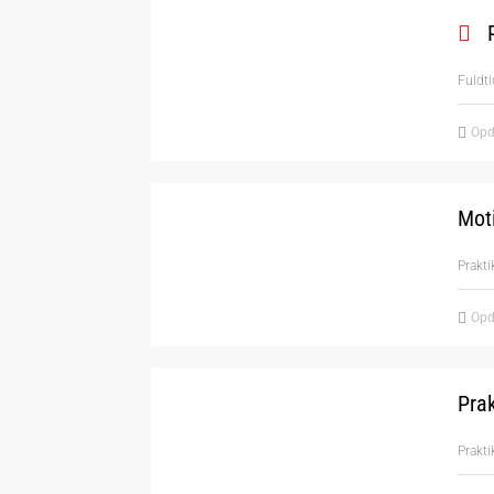
P
Fuldti
Opd
Moti
Prakti
Opd
Prak
Prakt