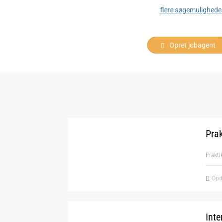
flere søgemulighede
Opret jobagent
Prak
Prakt
Opd
Inte