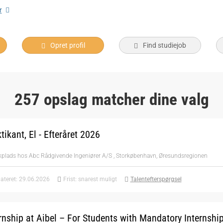
r
Opret profil
Find studiejob
257 opslag matcher dine valg
tikant, El - Efteråret 2026
ikplads hos Abc Rådgivende Ingeniører A/S , Storkøbenhavn, Øresundsregionen
ateret: 29.06.2026
Frist: snarest muligt
Talentefterspørgsel
rnship at Aibel – For Students with Mandatory Internshi