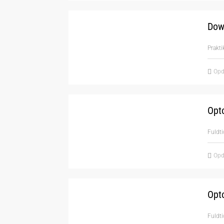
Dow
Prakti
Opd
Opto
Fuldti
Opd
Opto
Fuldti