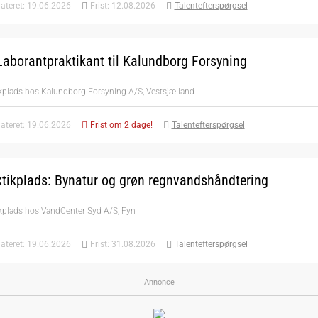
ateret: 19.06.2026
Frist: 12.08.2026
Talentefterspørgsel
aborantpraktikant til Kalundborg Forsyning
kplads hos Kalundborg Forsyning A/S, Vestsjælland
ateret: 19.06.2026
Frist om 2 dage!
Talentefterspørgsel
ktikplads: Bynatur og grøn regnvandshåndtering
ikplads hos VandCenter Syd A/S, Fyn
ateret: 19.06.2026
Frist: 31.08.2026
Talentefterspørgsel