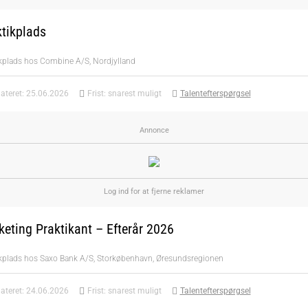
tikplads
ikplads hos Combine A/S, Nordjylland
ateret: 25.06.2026
Frist: snarest muligt
Talentefterspørgsel
eting Praktikant – Efterår 2026
ikplads hos Saxo Bank A/S, Storkøbenhavn, Øresundsregionen
ateret: 24.06.2026
Frist: snarest muligt
Talentefterspørgsel