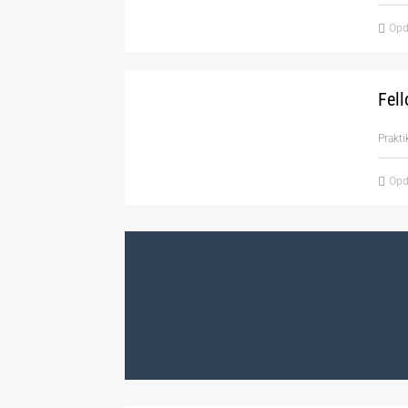
Opd
Fell
Prakt
Opd