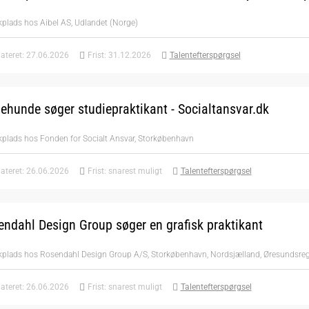
kplads hos Aibel AS, Udlandet (Norge)
ateret: 27.06.2026
Frist: 31.12.2026
Talentefterspørgsel
hunde søger studiepraktikant - Socialtansvar.dk
kplads hos Fonden for Socialt Ansvar, Storkøbenhavn
ateret: 26.06.2026
Frist: snarest muligt
Talentefterspørgsel
ndahl Design Group søger en grafisk praktikant
ikplads hos Rosendahl Design Group A/S, Storkøbenhavn, Nordsjælland, Øresundsre
ateret: 26.06.2026
Frist: snarest muligt
Talentefterspørgsel