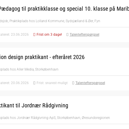
ædagog til praktikklasse og special 10. klasse på Mari
dsjob, Praktikplads hos Lolland Kommune, Sydsjælland & Øer, Fyn
ateret: 23.06.2026
Frist om 3 dage!
Talentefterspørgsel
on design praktikant - efteråret 2026
kplads hos Aller Media, Storkøbenhavn
ateret: 20.06.2026
Frist: snarest muligt
Talentefterspørgsel
tikant til Jordnær Rådgivning
ikplads hos Jordnær Rådgivning ApS, Storkøbenhavn, Øresundsregionen