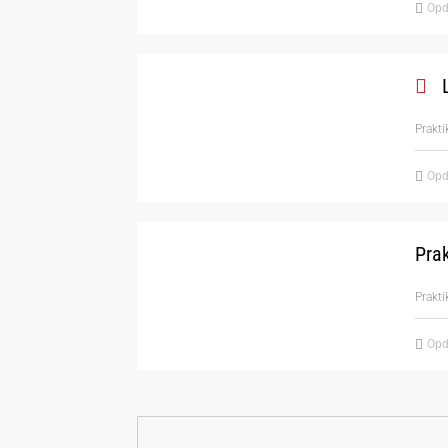
Opd
L
Prakti
Opd
Pra
Prakt
Opd