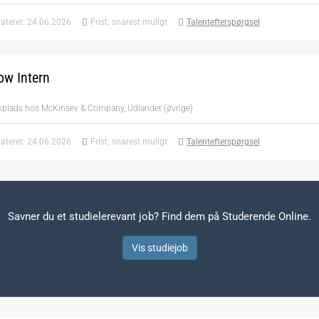
ateret: 24.06.2026
Frist: snarest muligt
Talentefterspørgsel
ow Intern
ikplads hos McKinsey & Company, Udlandet (øvrige)
ateret: 24.06.2026
Frist: snarest muligt
Talentefterspørgsel
Savner du et studielerevant job? Find dem på Studerende Online.
Vis studiejob