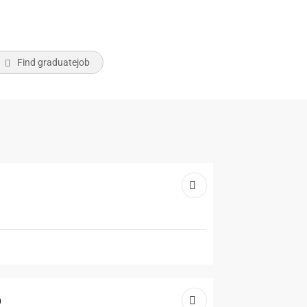
Find graduatejob
p