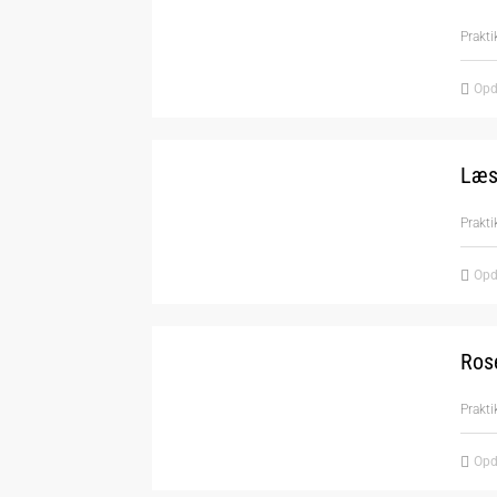
Prakti
Opd
Læse
Prakti
Opd
Rose
Prakt
Opd