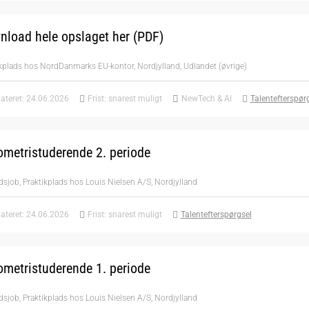
nload hele opslaget her (PDF)
kplads hos NordDanmarks EU-kontor, Nordjylland, Udlandet (øvrige)
ateret: 24.06.2026
Frist: snarest muligt
NewTech & AI
Talentefterspør
metristuderende 2. periode
dsjob, Praktikplads hos Louis Nielsen A/S, Nordjylland
ateret: 24.06.2026
Frist: snarest muligt
Talentefterspørgsel
metristuderende 1. periode
dsjob, Praktikplads hos Louis Nielsen A/S, Nordjylland